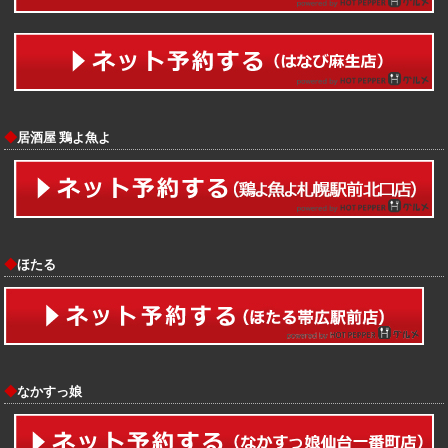
◆
居酒屋 鶏よ魚よ
◆
ほたる
◆
なかすっ娘