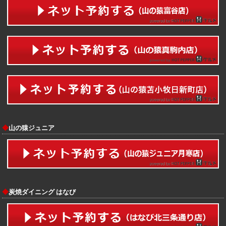
◆
山の猿ジュニア
◆
炭焼ダイニング はなび