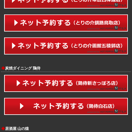
◆
炭焼ダイニング 鶏侍
◆
居酒屋 山の猿