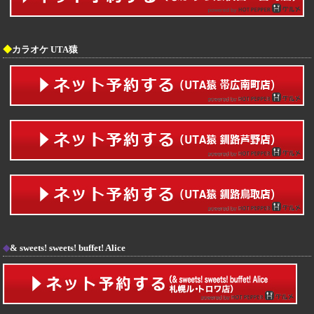
◆
カラオケ UTA猿
◆
& sweets! sweets! buffet! Alice