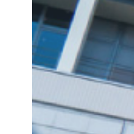
事業内
採用
容
情報
Business
Recruit
Details
会社概
お問
要
い合
Company
わせ
Overiew
Contact
aixを