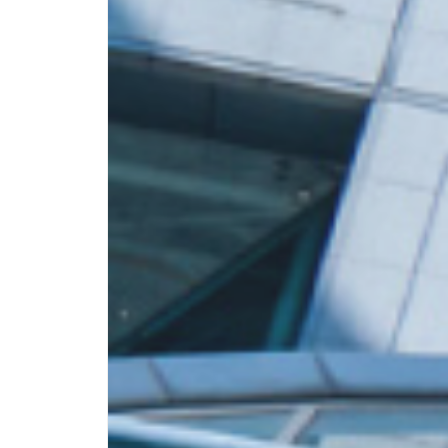
知る
About
aix