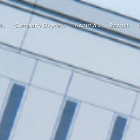
ils
Company Overiew
About aix
Recruit