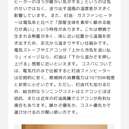
ヒーターのほうが暖かい気がする」というのは気
のせいではなく、送り出す温風の温度差が大きく
影響しています。 また、灯油・ガスファンヒータ
ーは電気系と比べて「部屋全体を素早く暖める能
力が高い」という特性があります。これは燃焼で
生まれる熱量が多く、床に近い位置から温風を吹
き出すため、足元から温まりやすい仕組みです。
電気ストーブやエアコンが「上から冷気を追い払
う」イメージなら、灯油は「下から温かさを押し
上げる」感覚に近いといえます。 コスパについて
は、電気代のみで比較すると灯油ファンヒーター
は圧倒的に安く、燃焼時の消費電力は10?30W程度
と非常に小さいです。ただし、灯油代も加わるた
め、総合的なランニングコストはエアコンとほぼ
拮抗、または近年の灯油高騰でエアコンが有利な
場合もあります。暖かさ優先か、コスト優先かで
選び分けるのが賢い使い方です。