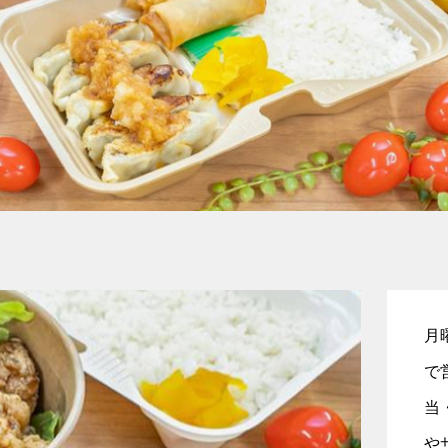
月⁠
で
当
や