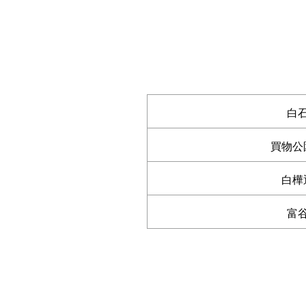
白
買物公
白樺
富