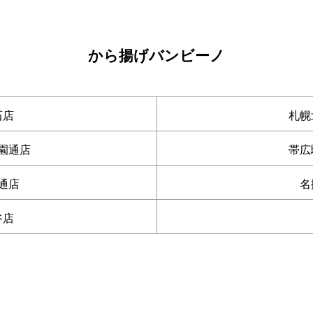
から揚げバンビーノ
石店
札幌
園通店
帯広
通店
名
谷店