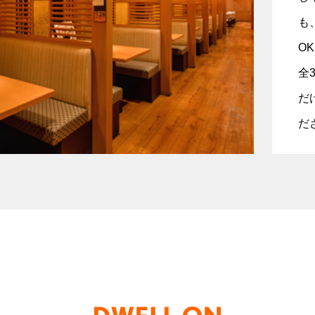
も
O
全
だ
だ