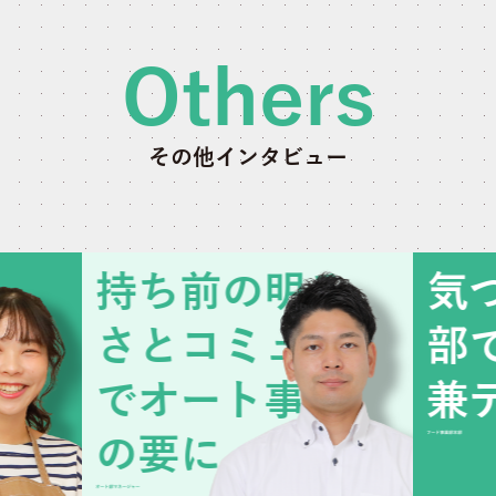
Others
その他インタビュー
持ち前の明る
気
教
さとコミュ力
部
上
でオート事業
兼
フード事業部本部
の要に。
オート部マネージャー